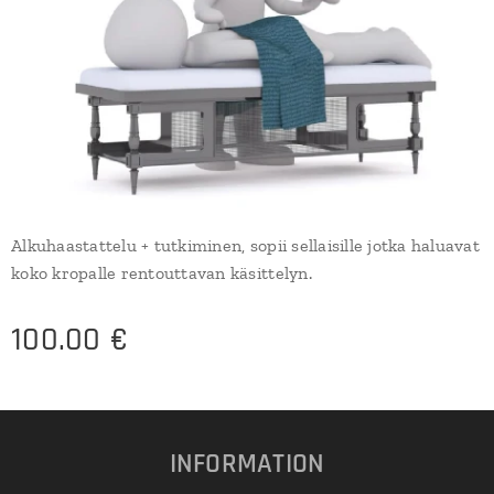
Alkuhaastattelu + tutkiminen, sopii sellaisille jotka haluavat
koko kropalle rentouttavan käsittelyn.
100.00
€
INFORMATION