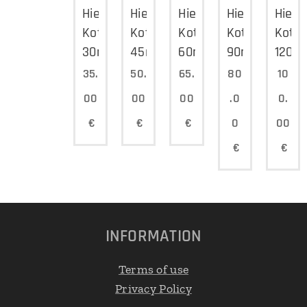
Hieronta
Hieronta
Hieronta
Hieronta
Hiero
Kotikäynti
Kotikäynti
Kotikäynti
Kotikäynti
Kotik
30min
45min
60min
90min
120m
35.
50.
65.
80
10
00
00
00
.0
0.
€
€
€
0
00
€
€
INFORMATION
Terms of use
Privacy Policy