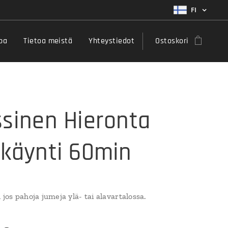
FI
pa
Tietoa meistä
Yhteystiedot
Ostoskori
ssinen Hieronta
ikäynti 60min
 jos pahoja jumeja ylä- tai alavartalossa.