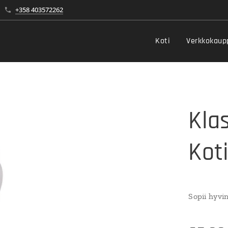
+358 403572262
Koti
Verkkokaup
Kla
Kot
Sopii hyvin