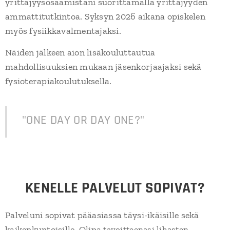
yrittäjyysosaamistani suorittamalla yrittäjyyden
ammattitutkintoa. Syksyn 2026 aikana opiskelen
myös fysiikkavalmentajaksi.
Näiden jälkeen aion lisäkouluttautua
mahdollisuuksien mukaan jäsenkorjaajaksi sekä
fysioterapiakoulutuksella.
"ONE DAY OR DAY ONE?"
KENELLE PALVELUT SOPIVAT?
Palveluni sopivat pääasiassa täysi-ikäisille sekä
kaikenkuntoisille. Olipa
tavoitteenasi lihasten